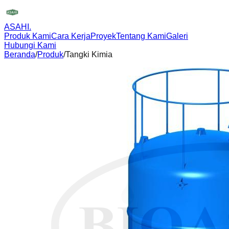
ASAHI
.
Produk Kami
Cara Kerja
Proyek
Tentang Kami
Galeri
Hubungi Kami
Beranda
/
Produk
/
Tangki Kimia