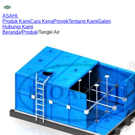
ASAHI
.
Produk Kami
Cara Kerja
Proyek
Tentang Kami
Galeri
Hubungi Kami
Beranda
/
Produk
/
Tangki Air