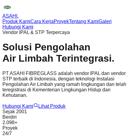
ASAHI
.
Produk Kami
Cara Kerja
Proyek
Tentang Kami
Galeri
Hubungi Kami
Vendor IPAL & STP Terpercaya
Solusi Pengolahan
Air Limbah
Terintegrasi.
PT ASAHI FIBREGLASS adalah vendor IPAL dan vendor
STP terbaik di Indonesia, dengan teknologi Instalasi
Pengolahan Air Limbah yang ramah lingkungan dan telah
teregistrasi di Kementerian Lingkungan Hidup dan
Kehutanan.
Hubungi Kami
Lihat Produk
Sejak 2001
Berdiri
2.098+
Proyek
24/7