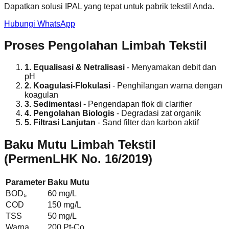
Dapatkan solusi IPAL yang tepat untuk pabrik tekstil Anda.
Hubungi WhatsApp
Proses Pengolahan Limbah Tekstil
1. Equalisasi & Netralisasi
- Menyamakan debit dan
pH
2. Koagulasi-Flokulasi
- Penghilangan warna dengan
koagulan
3. Sedimentasi
- Pengendapan flok di clarifier
4. Pengolahan Biologis
- Degradasi zat organik
5. Filtrasi Lanjutan
- Sand filter dan karbon aktif
Baku Mutu Limbah Tekstil
(PermenLHK No. 16/2019)
Parameter
Baku Mutu
BOD₅
60 mg/L
COD
150 mg/L
TSS
50 mg/L
Warna
200 Pt-Co