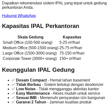
Dapatkan rekomendasi sistem IPAL yang tepat untuk gedung
perkantoran Anda.
Hubungi WhatsApp
Kapasitas IPAL Perkantoran
Skala Gedung
Kapasitas
Small Office (100-500 orang)
5-25 m³/hari
Medium Office (500-1500 orang)
25-75 m³/hari
Large Office (1500-3000 orang)
75-150 m³/hari
Corporate Tower (3000+ orang)
150+ m³/hari
Keunggulan IPAL Gedung
✅
Desain Compact
- Hemat lahan basement
✅
Tidak Berbau
- Sistem tertutup dengan deodorizer
✅
Low Noise
- Tidak mengganggu aktivitas kantor
✅
Easy Maintenance
- Akses mudah untuk service
✅
Sesuai IMB
- Memenuhi persyaratan izin bangunan
✅
Garansi 2 Tahun
- Jaminan kualitas produk