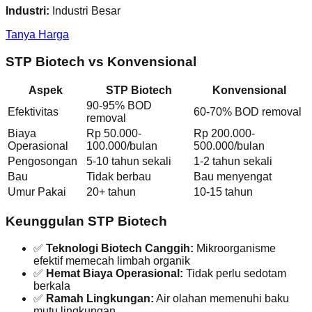
Industri:
Industri Besar
Tanya Harga
STP Biotech vs Konvensional
Aspek
STP Biotech
Konvensional
90-95% BOD
Efektivitas
60-70% BOD removal
removal
Biaya
Rp 50.000-
Rp 200.000-
Operasional
100.000/bulan
500.000/bulan
Pengosongan
5-10 tahun sekali
1-2 tahun sekali
Bau
Tidak berbau
Bau menyengat
Umur Pakai
20+ tahun
10-15 tahun
Keunggulan STP Biotech
✅
Teknologi Biotech Canggih:
Mikroorganisme
efektif memecah limbah organik
✅
Hemat Biaya Operasional:
Tidak perlu sedotam
berkala
✅
Ramah Lingkungan:
Air olahan memenuhi baku
mutu lingkungan